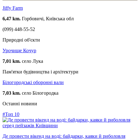
Jiffy Farm
6,47 km.
Горбовичі, Київська обл
(099) 448-55-52
Природні об'єкти
Урочище Кочур
7,01 km.
село Лука
Пам'ятки будівництва і архітектури
Білогородські оборонні вали
7,03 km.
село Білогородка
Останні новини
#Топ 10
Де провести вікенд на воді: байдарки, каяки й риболовля