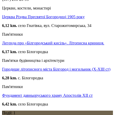
Церкви, костели, монастирі
Церква Різдва Пресвятої Богородиці 1905 року
6,12 km.
село Гнатівка, вул. Старожитомирська, 34
Пам'ятники
Легенда про «Білгородський кисіль». Літописна криниця.
6,17 km.
село Білогородка
Пам'ятки будівництва і архітектури
Городище літописного міста Білгород і могильник (Х-ХІІІ ст)
6,28 km.
с. Білогородка
Пам'ятники
Фундамент давньоруського храму Апостолів XII ст
6,42 km.
село Білогородка
Події: 1