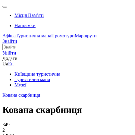
Місця Памʼяті
Напрямки
Афіша
Туристична мапа
Промотури
Маршрути
Знайти
Увійти
Додати
Ua
En
Київщина туристична
Туристична мапа
Музеї
Кована скарбниця
Кована скарбниця
349
2