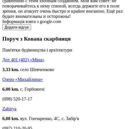
сравнению с этим злобным созданием. Мой вам совет: не
поворачивайтесь к нему спиной, всегда держите его в поле
зрения, он атакует очень быстро и крайне внезапно. Ещё раз:
будьте внимательны и осторожны!
Інформація взята з google.com
Додати відгук
Поруч з Кована скарбниця
Пам'ятки будівництва і архітектури
Дот 401 (402) «Міна»
3,33 km.
село Шевченкове
Озеро «Михайлина»
6,00 km.
с. Горбовичі
(098) 520-17-17
Zabirya
6,08 km.
вул. Гончаренко, 4С, с. Забір'я
(097) 210-20-95