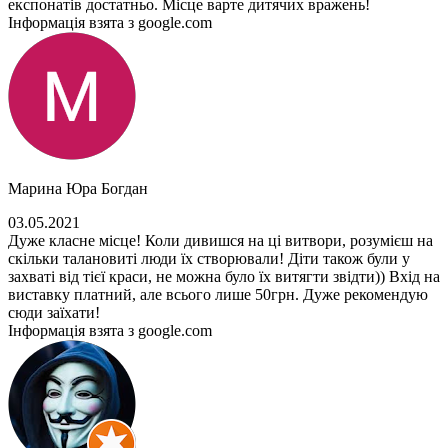
експонатів достатньо. Місце варте дитячих вражень!
Інформація взята з google.com
Марина Юра Богдан
03.05.2021
Дуже класне місце! Коли дивишся на ці витвори, розумієш на
скільки талановиті люди їх створювали! Діти також були у
захваті від тієї краси, не можна було їх витягти звідти)) Вхід на
виставку платний, але всього лише 50грн. Дуже рекомендую
сюди заїхати!
Інформація взята з google.com