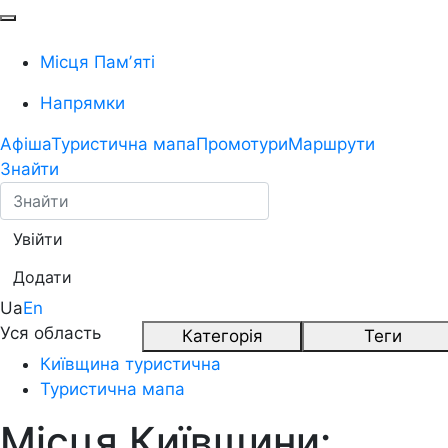
Місця Памʼяті
Напрямки
Афіша
Туристична мапа
Промотури
Маршрути
Знайти
Увійти
Додати
Ua
En
Уся область
Категорія
Теги
Київщина туристична
Туристична мапа
Місця Київщини: