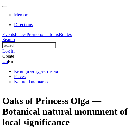
Memori
Directions
Events
Places
Promotional tours
Routes
Search
Log in
Create
Ua
En
Київщина туристична
Places
Natural landmarks
Oaks of Princess Olga —
Botanical natural monument of
local significance