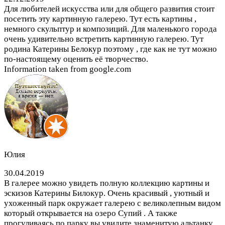
Для любителей искусства или для общего развития стоит
посетить эту картинную галерею. Тут есть картины ,
немного скульптур и композиций. Для маленького города
очень удивительно встретить картинную галерею. Тут
родина Катерины Белокур поэтому , где как не тут можно
по-настоящему оценить её творчество.
Information taken from google.com
Юлия
30.04.2019
В галерее можно увидеть полную коллекцию картины и
эскизов Катерины Билокур. Очень красивый , уютный и
ухоженный парк окружает галерею с великолепным видом
который открывается на озеро Супий . А также
прогуливаясь по парку вы увидите знаменитую альтанку