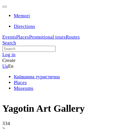
Memori
Directions
Events
Places
Promotional tours
Routes
Search
Log in
Create
Ua
En
Київщина туристична
Places
Museums
Yagotin Art Gallery
334