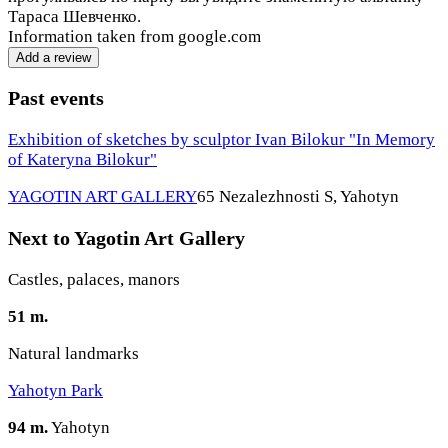
Тараса Шевченко.
Information taken from google.com
Add a review
Past events
Exhibition of sketches by sculptor Ivan Bilokur "In Memory
of Kateryna Bilokur"
YAGOTIN ART GALLERY
65 Nezalezhnosti S, Yahotyn
Next to Yagotin Art Gallery
Castles, palaces, manors
51 m.
Natural landmarks
Yahotyn Park
94 m.
Yahotyn