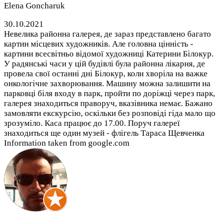
Elena Goncharuk
30.10.2021
Невелика районна галерея, де зараз представлено багато
картин місцевих художників. Але головна цінність -
картини всесвітньо відомої художниці Катерини Білокур.
У радянські часи у цій будівлі була районна лікарня, де
провела свої останні дні Білокур, коли хворіла на важке
онкологічне захворювання. Машину можна залишити на
парковці біля входу в парк, пройти по доріжці через парк,
галерея знаходиться праворуч, вказівника немає. Бажано
замовляти екскурсію, оскільки без розповіді гіда мало що
зрозуміло. Каса працює до 17.00. Поруч галереї
знаходиться ще один музей - флігель Тараса Щевченка
Information taken from google.com