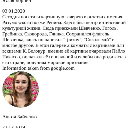
Юлия Корпич
03.01.2020
Сегодня посетили картинную галерею в остатках имения
Разумовского позже Репина. Здесь был центр интенсивной
культурной жизни. Сюда приезжали Шевченко, Гоголь,
Гребинка, Сковорода, Глинка. Сохранился флигель
Шевченка, здесь он написал "Тризну", "Соколе мій" и
многое другое. В этой галерее 2 комнаты с картинами или
эскизами К. Белокур, именно её картины очаровали Пабло
Пикассо, он назвал её гениальной и еслибы она родилась в
его стране, получила мировое признание
Information taken from google.com
Анюта Зайченко
22.12.2019