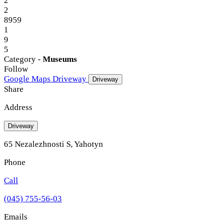
2
2
8959
1
9
5
Category -
Museums
Follow
Google Maps
Driveway
Driveway
Share
Address
Driveway
65 Nezalezhnosti S, Yahotyn
Phone
Call
(045) 755-56-03
Emails